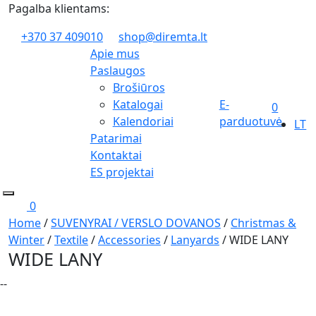
Pagalba klientams:
+370 37 409010
shop@diremta.lt
Apie mus
Paslaugos
Brošiūros
Katalogai
E-
0
Kalendoriai
parduotuvė
LT
Patarimai
Kontaktai
ES projektai
0
Home
/
SUVENYRAI / VERSLO DOVANOS
/
Christmas &
Winter
/
Textile
/
Accessories
/
Lanyards
/ WIDE LANY
WIDE LANY
--