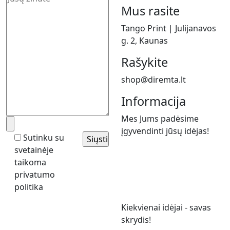
Mus rasite
Tango Print | Julijanavos
g. 2, Kaunas
Rašykite
shop@diremta.lt
Informacija
Mes Jums padėsime
įgyvendinti jūsų idėjas!
Sutinku su
svetainėje
taikoma
privatumo
politika
Kiekvienai idėjai - savas
skrydis!